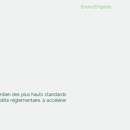
EnviroEmplois
événements
Devenez membre
ntien des plus hauts standards
lité réglementaire, à accélérer