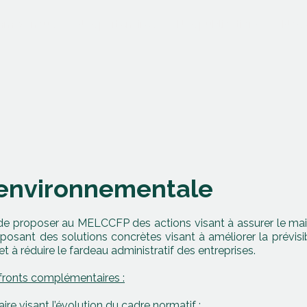
mmes-nous
Nos partenaires
Nos publications
Nos 
 environnementale
de proposer au MELCCFP des actions visant à assurer le mai
osant des solutions concrètes visant à améliorer la prévisibi
et à réduire le fardeau administratif des entreprises.
fronts complémentaires :
aire visant l’évolution du cadre normatif ;