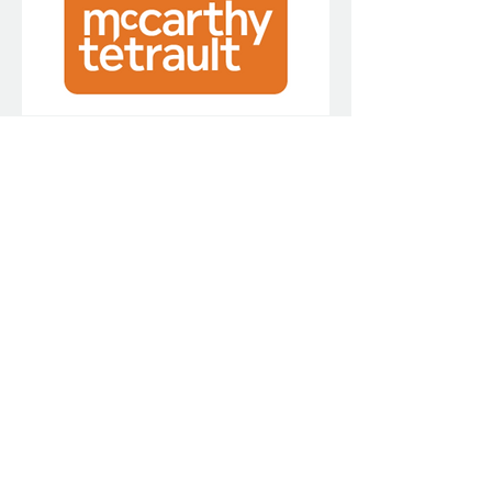
Partager cet événement
514 523-8222
admin@ceteq.quebec
Lun. - jeu. : 8 h à 17 h