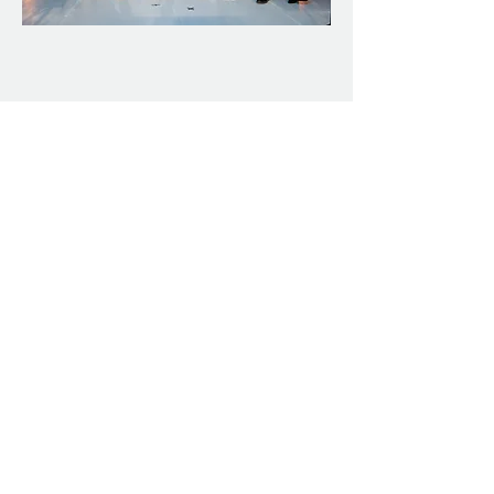
Voici les invités d'honneur du Gala 
EnviroLys!