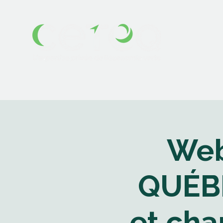
Qui so
Web
QUÉBE
et cha