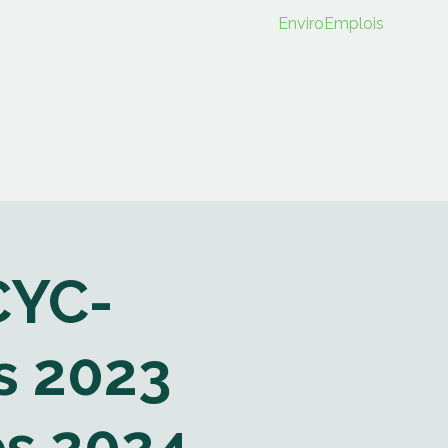
EnviroEmplois
événements
Devenez membre
CYC-
s 2023
es 2024