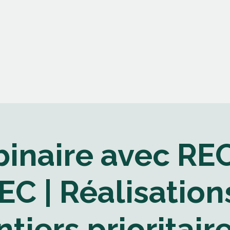
mmes-nous
Nos partenaires
Nos publications
Nos 
inaire avec RE
C | Réalisation
ntiers prioritair